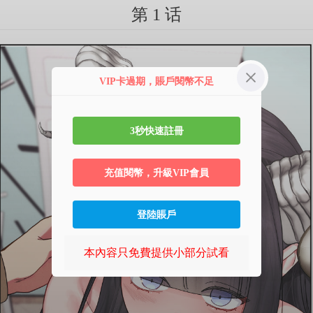
第 1 话
VIP卡過期，賬戶閱幣不足
3秒快速註冊
充值閱幣，升級VIP會員
登陸賬戶
本內容只免費提供小部分試看