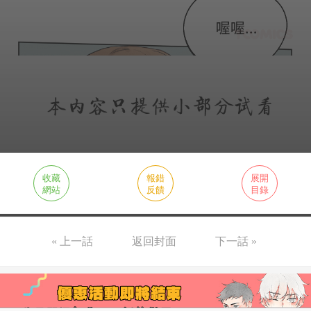
收藏
報錯
展開
網站
反饋
目錄
« 上一話
返回封面
下一話 »