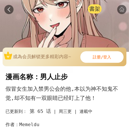
書架
成為会员解锁更多精彩内容~
註册/登入
漫画名称：男人止步
假冒女生加入禁男公会的他,本以为神不知鬼不
觉,却不知有一双眼睛已经盯上了他！
第 65 话
已更新到：
|
周三更 |
連載中
作者：Memeldu