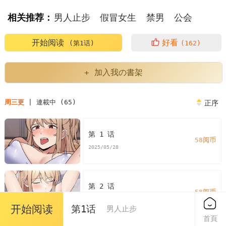
相关推荐：
男人止步
假冒女生
禁男
公会
开始阅读
好看
(第1话)
(162)
+ 加入我の書架
周三更
| 連載中 (65)
正序
第 1 话
58阅币
2025/05/28
第 2 话
58阅币
2025/05/28
开始阅读
第1话
男人止步
首頁